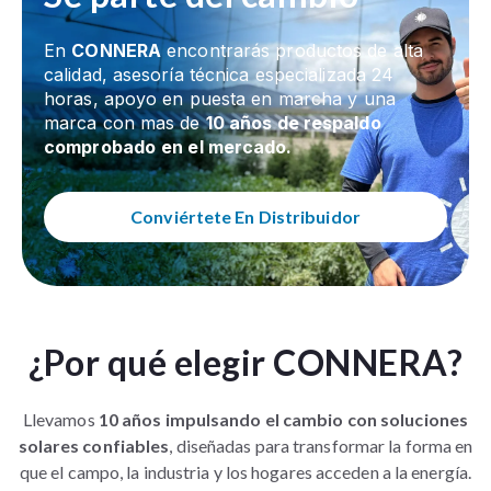
En
CONNERA
encontrarás productos de alta
calidad, asesoría técnica especializada 24
horas, apoyo en puesta en marcha y una
marca con mas de
10 años
de respaldo
comprobado
en el mercado.
Conviértete En Distribuidor
¿Por qué elegir CONNERA?
Llevamos
10 años impulsando el cambio con soluciones
solares confiables
, diseñadas para transformar la forma en
que el campo, la industria y los hogares acceden a la energía.